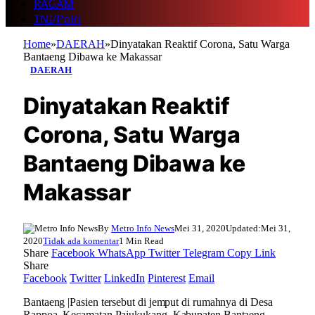
RAGAM
TNI/Polri
Home
»
DAERAH
»
Dinyatakan Reaktif Corona, Satu Warga
Bantaeng Dibawa ke Makassar
DAERAH
Dinyatakan Reaktif
Corona, Satu Warga
Bantaeng Dibawa ke
Makassar
By
Metro Info News
Mei 31, 2020
Updated:
Mei 31,
2020
Tidak ada komentar
1 Min Read
Share
Facebook
WhatsApp
Twitter
Telegram
Copy Link
Share
Facebook
Twitter
LinkedIn
Pinterest
Email
Bantaeng |Pasien tersebut di jemput di rumahnya di Desa
Rappoa, Kecamatan Pajukukang, Kabupaten Bantaeng,