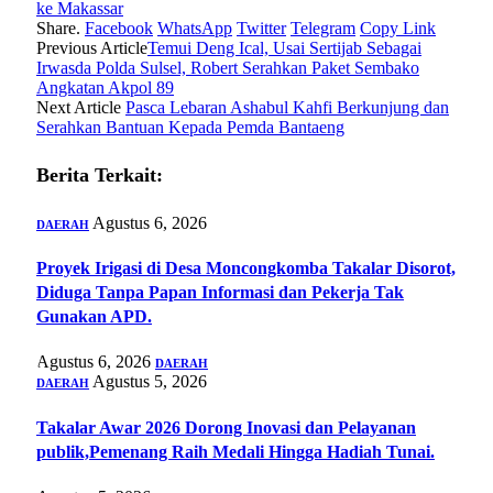
ke Makassar
Share.
Facebook
WhatsApp
Twitter
Telegram
Copy Link
Previous Article
Temui Deng Ical, Usai Sertijab Sebagai
Irwasda Polda Sulsel, Robert Serahkan Paket Sembako
Angkatan Akpol 89
Next Article
Pasca Lebaran Ashabul Kahfi Berkunjung dan
Serahkan Bantuan Kepada Pemda Bantaeng
Berita Terkait:
Agustus 6, 2026
DAERAH
Proyek Irigasi di Desa Moncongkomba Takalar Disorot,
Diduga Tanpa Papan Informasi dan Pekerja Tak
Gunakan APD.
Agustus 6, 2026
DAERAH
Agustus 5, 2026
DAERAH
Takalar Awar 2026 Dorong Inovasi dan Pelayanan
publik,Pemenang Raih Medali Hingga Hadiah Tunai.