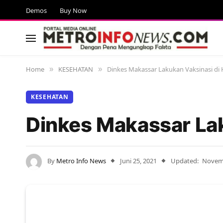
Demos
Buy Now
Home
KESEHATAN
Dinkes Makassar Lakukan Vaksinasi di
»
»
KESEHATAN
Dinkes Makassar Lak
By
Metro Info News
Juni 25, 2021
Updated:
Novemb