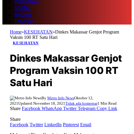
PERISTIWA
SOSIAL
RAGAM
TNI/Polri
Home
»
KESEHATAN
»
Dinkes Makassar Genjot Program
Vaksin 100 RT Satu Hari
KESEHATAN
Dinkes Makassar Genjot
Program Vaksin 100 RT
Satu Hari
By
Metro Info News
Oktober 12,
2021
Updated:
November 18, 2021
Tidak ada komentar
1 Min Read
Share
Facebook
WhatsApp
Twitter
Telegram
Copy Link
Share
Facebook
Twitter
LinkedIn
Pinterest
Email