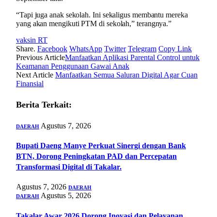
“Tapi juga anak sekolah. Ini sekaligus membantu mereka
yang akan mengikuti PTM di sekolah,” terangnya.”
vaksin RT
Share.
Facebook
WhatsApp
Twitter
Telegram
Copy Link
Previous Article
Manfaatkan Aplikasi Parental Control untuk
Keamanan Penggunaan Gawai Anak
Next Article
Manfaatkan Semua Saluran Digital Agar Cuan
Finansial
Berita Terkait:
Agustus 7, 2026
DAERAH
Bupati Daeng Manye Perkuat Sinergi dengan Bank
BTN, Dorong Peningkatan PAD dan Percepatan
Transformasi Digital di Takalar.
Agustus 7, 2026
DAERAH
Agustus 5, 2026
DAERAH
Takalar Awar 2026 Dorong Inovasi dan Pelayanan