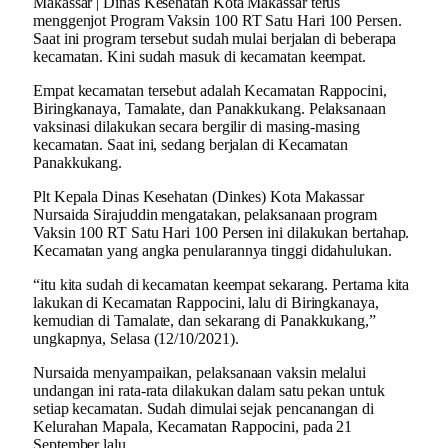
Makassar | Dinas Kesehatan Kota Makassar terus
menggenjot Program Vaksin 100 RT Satu Hari 100 Persen.
Saat ini program tersebut sudah mulai berjalan di beberapa
kecamatan. Kini sudah masuk di kecamatan keempat.
Empat kecamatan tersebut adalah Kecamatan Rappocini,
Biringkanaya, Tamalate, dan Panakkukang. Pelaksanaan
vaksinasi dilakukan secara bergilir di masing-masing
kecamatan. Saat ini, sedang berjalan di Kecamatan
Panakkukang.
Plt Kepala Dinas Kesehatan (Dinkes) Kota Makassar
Nursaida Sirajuddin mengatakan, pelaksanaan program
Vaksin 100 RT Satu Hari 100 Persen ini dilakukan bertahap.
Kecamatan yang angka penularannya tinggi didahulukan.
“itu kita sudah di kecamatan keempat sekarang. Pertama kita
lakukan di Kecamatan Rappocini, lalu di Biringkanaya,
kemudian di Tamalate, dan sekarang di Panakkukang,”
ungkapnya, Selasa (12/10/2021).
Nursaida menyampaikan, pelaksanaan vaksin melalui
undangan ini rata-rata dilakukan dalam satu pekan untuk
setiap kecamatan. Sudah dimulai sejak pencanangan di
Kelurahan Mapala, Kecamatan Rappocini, pada 21
September lalu.