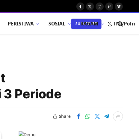
Facebook
X
Instagram
Pinterest
Vimeo
(Twitter)
PERISTIWA
SOSIAL
RAGAM
TNI/Polri
SUBSCRIBE
t
 3 Periode
Share