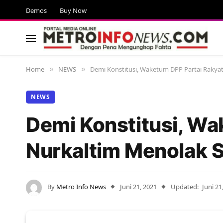
Demos
Buy Now
Home
NEWS
Demi Konstitusi, Waketum DPP Partai Rakyat
»
»
NEWS
Demi Konstitusi, Wa
Nurkaltim Menolak S
By
Metro Info News
Juni 21, 2021
Updated:
Juni 21