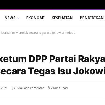
NEWS
EKONOMI
KESEHATAN
PENDIDIKAN
 Nurkaltim Menolak Secara Tegas Isu Jokowi 3 Periode
ketum DPP Partai Rakya
ecara Tegas Isu Jokowi
, 2021
Tidak ada komentar
2 Mins Read