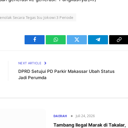
nolak Secara Tegas Isu Jokowi 3 Periode
Facebook
WhatsApp
Twitter
Telegram
Cop
Lin
NEXT ARTICLE
DPRD Setujui PD Parkir Makassar Ubah Status
Jadi Perumda
Juli 24, 2026
DAERAH
Tambang Ilegal Marak di Takalar,