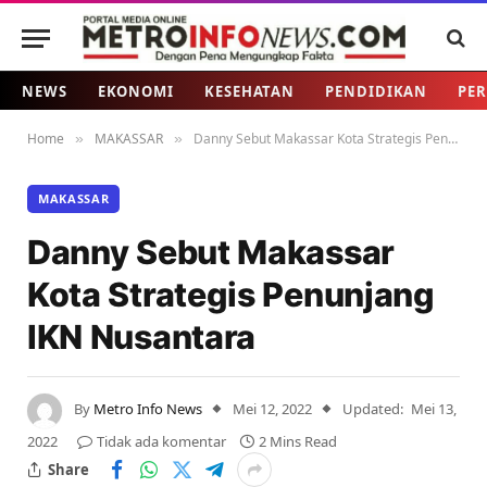
NEWS
EKONOMI
KESEHATAN
PENDIDIKAN
PER
Home
MAKASSAR
Danny Sebut Makassar Kota Strategis Penunjang IKN Nusantara
»
»
MAKASSAR
Danny Sebut Makassar
Kota Strategis Penunjang
IKN Nusantara
By
Metro Info News
Mei 12, 2022
Updated:
Mei 13,
2022
Tidak ada komentar
2 Mins Read
Share