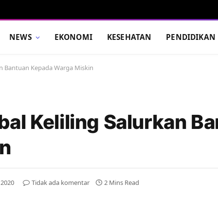
NEWS
EKONOMI
KESEHATAN
PENDIDIKAN
an Bantuan Kepada Warga Miskin
al Keliling Salurkan B
in
, 2020
Tidak ada komentar
2 Mins Read