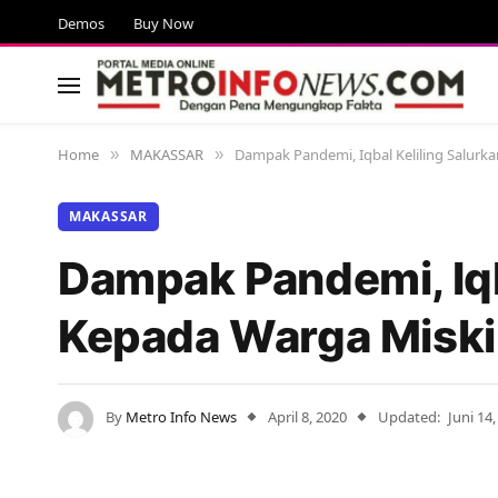
Demos
Buy Now
Home
MAKASSAR
Dampak Pandemi, Iqbal Keliling Salurk
»
»
MAKASSAR
Dampak Pandemi, Iqb
Kepada Warga Misk
By
Metro Info News
April 8, 2020
Updated:
Juni 14