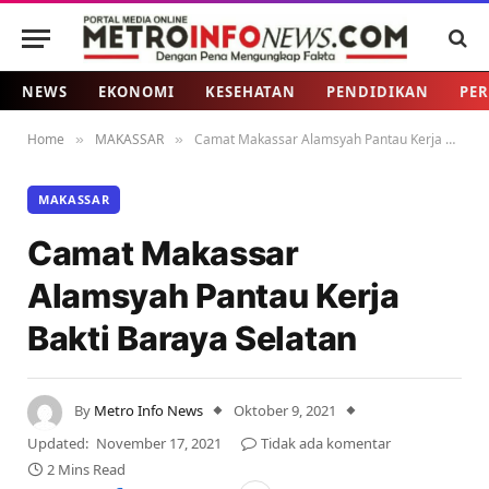
NEWS
EKONOMI
KESEHATAN
PENDIDIKAN
PER
Home
MAKASSAR
Camat Makassar Alamsyah Pantau Kerja Bakti Baraya Selatan
»
»
MAKASSAR
Camat Makassar
Alamsyah Pantau Kerja
Bakti Baraya Selatan
By
Metro Info News
Oktober 9, 2021
Updated:
November 17, 2021
Tidak ada komentar
2 Mins Read