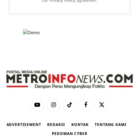
our
Privacy Policy
agreement.
YouTube
Instagram
TikTok
Facebook
X
(Twitter)
ADVERTISEMENT
REDAKSI
KONTAK
TENTANG KAMI
PEDOMAN CYBER