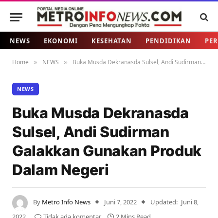
NEWS
EKONOMI
KESEHATAN
PENDIDIKAN
PER
Home
NEWS
Buka Musda Dekranasda Sulsel, Andi Sudirman Galakkan Gunakan Produk Dalam Negeri
»
»
NEWS
Buka Musda Dekranasda
Sulsel, Andi Sudirman
Galakkan Gunakan Produk
Dalam Negeri
By
Metro Info News
Juni 7, 2022
Updated:
Juni 8,
2022
Tidak ada komentar
2 Mins Read