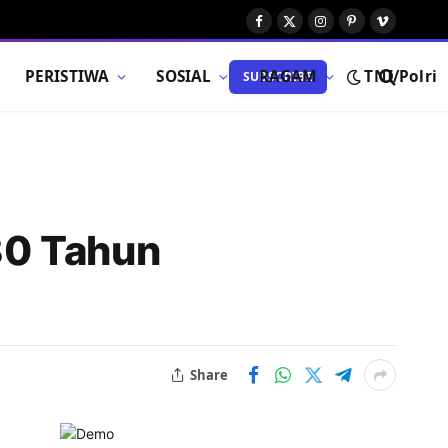
Facebook
X
Instagram
Pinterest
Vimeo
(Twitter)
PERISTIWA
SOSIAL
RAGAM
TNI/Polri
SUBSCRIBE
30 Tahun
Share