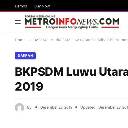
Demos
Buy Now
Home
DAERAH
BKPSDM Luwu Utara Sosialisasi PP Nomor
»
»
DAERAH
BKPSDM Luwu Utara 
2019
By
Desember 23, 2019
Updated:
Desember 23, 20