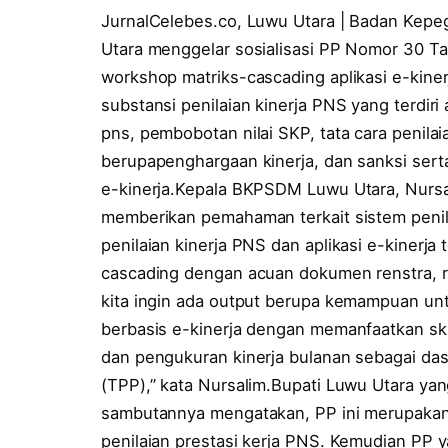
JurnalCelebes.co, Luwu Utara | Badan Ke
Utara menggelar sosialisasi PP Nomor 30 Ta
workshop matriks-cascading aplikasi e-kine
substansi penilaian kinerja PNS yang terdiri 
pns, pembobotan nilai SKP, tata cara penilaia
berupapenghargaan kinerja, dan sanksi serta
e-kinerja.Kepala BKPSDM Luwu Utara, Nursal
memberikan pemahaman terkait sistem penil
penilaian kinerja PNS dan aplikasi e-kinerja
cascading dengan acuan dokumen renstra, ren
kita ingin ada output berupa kemampuan u
berbasis e-kinerja dengan memanfaatkan sk
dan pengukuran kinerja bulanan sebagai d
(TPP),” kata Nursalim.Bupati Luwu Utara yang
sambutannya mengatakan, PP ini merupakan
penilaian prestasi kerja PNS. Kemudian PP