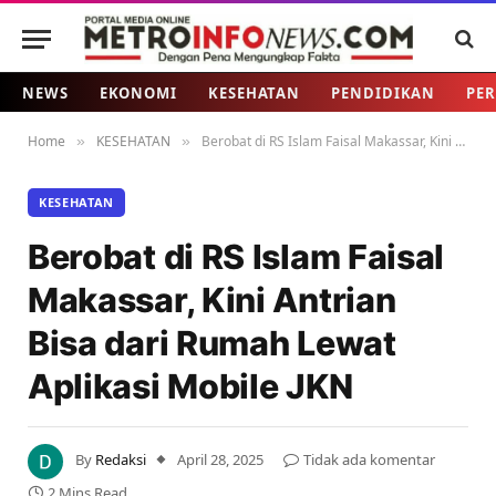
NEWS
EKONOMI
KESEHATAN
PENDIDIKAN
PER
Home
KESEHATAN
Berobat di RS Islam Faisal Makassar, Kini Antrian Bisa dari Rumah Lewat Aplikasi Mobile JKN
»
»
KESEHATAN
Berobat di RS Islam Faisal
Makassar, Kini Antrian
Bisa dari Rumah Lewat
Aplikasi Mobile JKN
By
Redaksi
April 28, 2025
Tidak ada komentar
2 Mins Read