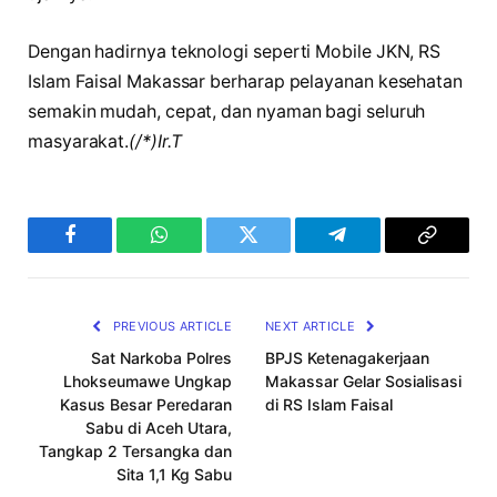
Dengan hadirnya teknologi seperti Mobile JKN, RS
Islam Faisal Makassar berharap pelayanan kesehatan
semakin mudah, cepat, dan nyaman bagi seluruh
masyarakat.
(/*)Ir.T
Facebook
WhatsApp
Twitter
Telegram
Copy
Link
PREVIOUS ARTICLE
NEXT ARTICLE
Sat Narkoba Polres
BPJS Ketenagakerjaan
Lhokseumawe Ungkap
Makassar Gelar Sosialisasi
Kasus Besar Peredaran
di RS Islam Faisal
Sabu di Aceh Utara,
Tangkap 2 Tersangka dan
Sita 1,1 Kg Sabu