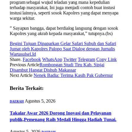
program sebagai wujud teladan yang mana kepedulian
terhadap masyarakat, Ini juga menjadi contoh buat instusi
instusi lainnya, seperti sosok Kapolres yang dapat menyapa
warga sekitar.
” Sayapun bangga, dapat berdialog langsung dengan sosok
Kapolres yang akrab kepada masyarakat,” tutupnya.(bs)
Begini Tujuan Dipaparkan Gelar Safari Subuh dan Safari
Jumat oleh Kapolres Palopo Saat Dialog dengan Jurnalis
Wartasulsel.Id
Share.
Facebook
WhatsApp
Twitter
Telegram
Copy Link
Previous Article
Rombongan Studi Tiru Kab. Sinjai
Disambut Hangat Dishub Makassar
Next Article
Nenek Badia: Terima Kasih Pak Gubernur
Berita Terkait:
Agustus 5, 2026
DAERAH
Takalar Awar 2026 Dorong Inovasi dan Pelayanan
publik,Pemenang Raih Medali Hingga Hadiah Tunai.
Agustus 5, 2026