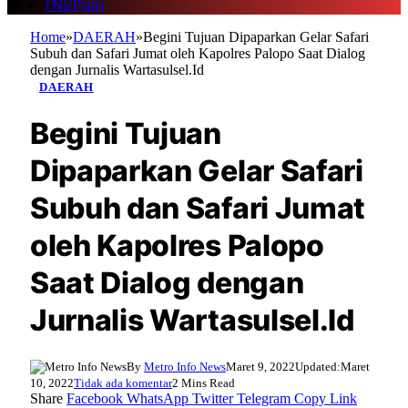
TNI/Polri
Home
»
DAERAH
»
Begini Tujuan Dipaparkan Gelar Safari
Subuh dan Safari Jumat oleh Kapolres Palopo Saat Dialog
dengan Jurnalis Wartasulsel.Id
DAERAH
Begini Tujuan
Dipaparkan Gelar Safari
Subuh dan Safari Jumat
oleh Kapolres Palopo
Saat Dialog dengan
Jurnalis Wartasulsel.Id
By
Metro Info News
Maret 9, 2022
Updated:
Maret
10, 2022
Tidak ada komentar
2 Mins Read
Share
Facebook
WhatsApp
Twitter
Telegram
Copy Link