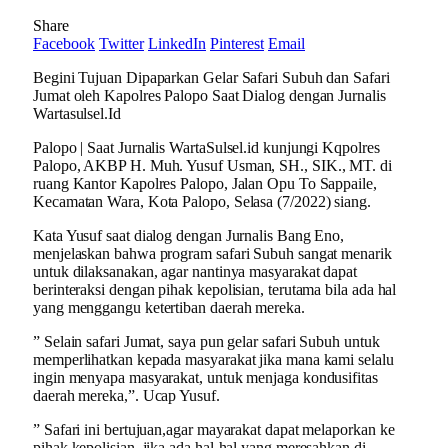
Share
Facebook
Twitter
LinkedIn
Pinterest
Email
Begini Tujuan Dipaparkan Gelar Safari Subuh dan Safari
Jumat oleh Kapolres Palopo Saat Dialog dengan Jurnalis
Wartasulsel.Id
Palopo | Saat Jurnalis WartaSulsel.id kunjungi Kqpolres
Palopo, AKBP H. Muh. Yusuf Usman, SH., SIK., MT. di
ruang Kantor Kapolres Palopo, Jalan Opu To Sappaile,
Kecamatan Wara, Kota Palopo, Selasa (7/2022) siang.
Kata Yusuf saat dialog dengan Jurnalis Bang Eno,
menjelaskan bahwa program safari Subuh sangat menarik
untuk dilaksanakan, agar nantinya masyarakat dapat
berinteraksi dengan pihak kepolisian, terutama bila ada hal
yang menggangu ketertiban daerah mereka.
” Selain safari Jumat, saya pun gelar safari Subuh untuk
memperlihatkan kepada masyarakat jika mana kami selalu
ingin menyapa masyarakat, untuk menjaga kondusifitas
daerah mereka,”. Ucap Yusuf.
” Safari ini bertujuan,agar mayarakat dapat melaporkan ke
pihak kepolisian, jika ada hal-hal yang meresahkan di