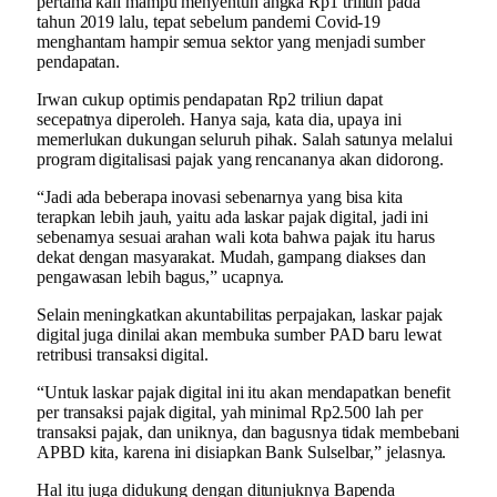
pertama kali mampu menyentuh angka Rp1 triliun pada
tahun 2019 lalu, tepat sebelum pandemi Covid-19
menghantam hampir semua sektor yang menjadi sumber
pendapatan.
Irwan cukup optimis pendapatan Rp2 triliun dapat
secepatnya diperoleh. Hanya saja, kata dia, upaya ini
memerlukan dukungan seluruh pihak. Salah satunya melalui
program digitalisasi pajak yang rencananya akan didorong.
“Jadi ada beberapa inovasi sebenarnya yang bisa kita
terapkan lebih jauh, yaitu ada laskar pajak digital, jadi ini
sebenarnya sesuai arahan wali kota bahwa pajak itu harus
dekat dengan masyarakat. Mudah, gampang diakses dan
pengawasan lebih bagus,” ucapnya.
Selain meningkatkan akuntabilitas perpajakan, laskar pajak
digital juga dinilai akan membuka sumber PAD baru lewat
retribusi transaksi digital.
“Untuk laskar pajak digital ini itu akan mendapatkan benefit
per transaksi pajak digital, yah minimal Rp2.500 lah per
transaksi pajak, dan uniknya, dan bagusnya tidak membebani
APBD kita, karena ini disiapkan Bank Sulselbar,” jelasnya.
Hal itu juga didukung dengan ditunjuknya Bapenda