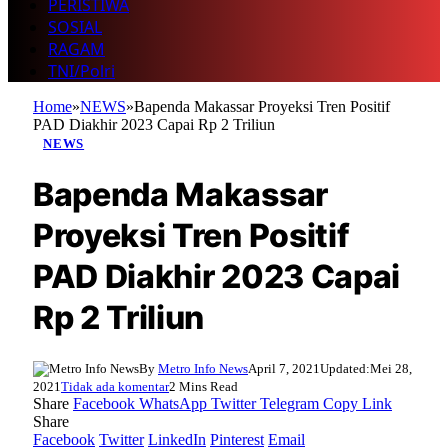
PERISTIWA
SOSIAL
RAGAM
TNI/Polri
Home
»
NEWS
»
Bapenda Makassar Proyeksi Tren Positif
PAD Diakhir 2023 Capai Rp 2 Triliun
NEWS
Bapenda Makassar
Proyeksi Tren Positif
PAD Diakhir 2023 Capai
Rp 2 Triliun
By
Metro Info News
April 7, 2021
Updated:
Mei 28,
2021
Tidak ada komentar
2 Mins Read
Share
Facebook
WhatsApp
Twitter
Telegram
Copy Link
Share
Facebook
Twitter
LinkedIn
Pinterest
Email