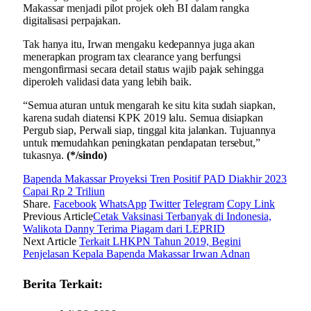
Makassar menjadi pilot projek oleh BI dalam rangka
digitalisasi perpajakan.
Tak hanya itu, Irwan mengaku kedepannya juga akan
menerapkan program tax clearance yang berfungsi
mengonfirmasi secara detail status wajib pajak sehingga
diperoleh validasi data yang lebih baik.
“Semua aturan untuk mengarah ke situ kita sudah siapkan,
karena sudah diatensi KPK 2019 lalu. Semua disiapkan
Pergub siap, Perwali siap, tinggal kita jalankan. Tujuannya
untuk memudahkan peningkatan pendapatan tersebut,”
tukasnya.
(*/sindo)
Bapenda Makassar Proyeksi Tren Positif PAD Diakhir 2023
Capai Rp 2 Triliun
Share.
Facebook
WhatsApp
Twitter
Telegram
Copy Link
Previous Article
Cetak Vaksinasi Terbanyak di Indonesia,
Walikota Danny Terima Piagam dari LEPRID
Next Article
Terkait LHKPN Tahun 2019, Begini
Penjelasan Kepala Bapenda Makassar Irwan Adnan
Berita Terkait: