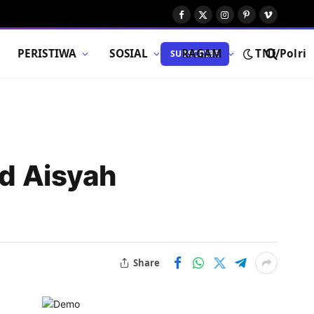
Facebook
X
Instagram
Pinterest
Vimeo
(Twitter)
PERISTIWA
SOSIAL
RAGAM
TNI/Polri
SUBSCRIBE
d Aisyah
Share