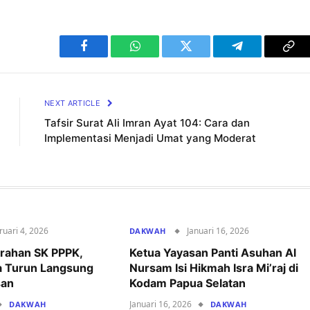
Facebook
WhatsApp
Twitter
Telegram
Cop
Lin
NEXT ARTICLE
Tafsir Surat Ali Imran Ayat 104: Cara dan
Implementasi Menjadi Umat yang Moderat
ruari 4, 2026
Januari 16, 2026
DAKWAH
rahan SK PPPK,
Ketua Yayasan Panti Asuhan Al
a Turun Langsung
Nursam Isi Hikmah Isra Mi’raj di
san
Kodam Papua Selatan
Januari 16, 2026
DAKWAH
DAKWAH