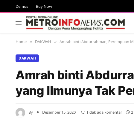
Demos
Buy Now
Home
DAKWAH
Amrah binti Abdurrahman, Perempuan Mur
»
»
DAKWAH
Amrah binti Abdurr
yang Ilmunya Tak Pe
By
Desember 15, 2020
Tidak ada komentar
2