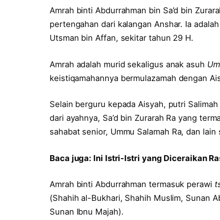
Amrah binti Abdurrahman bin Sa’d bin Zurar
pertengahan dari kalangan Anshar. Ia adala
Utsman bin Affan, sekitar tahun 29 H.
Amrah adalah murid sekaligus anak asuh
Um
keistiqamahannya bermulazamah dengan Aisya
Selain berguru kepada Aisyah, putri Salimah 
dari ayahnya, Sa’d bin Zurarah Ra yang ter
sahabat senior, Ummu Salamah Ra, dan lain 
Baca juga:
Ini Istri-Istri yang Diceraikan 
Amrah binti Abdurrahman termasuk perawi
t
(Shahih al-Bukhari, Shahih Muslim, Sunan A
Sunan Ibnu Majah).