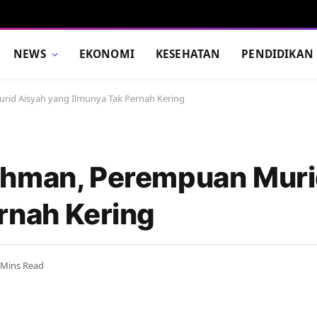
NEWS
EKONOMI
KESEHATAN
PENDIDIKAN
id Aisyah yang Ilmunya Tak Pernah Kering
ahman, Perempuan Muri
rnah Kering
 Mins Read