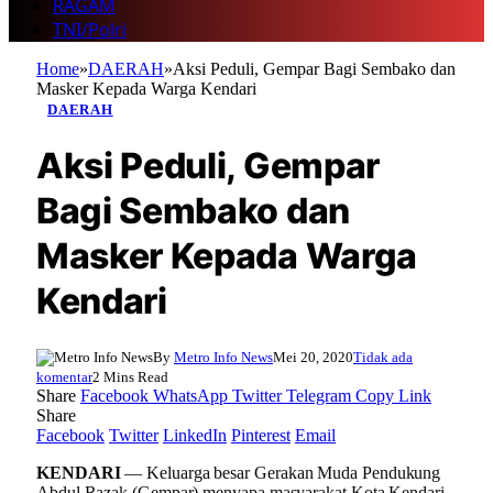
RAGAM
TNI/Polri
Home
»
DAERAH
»
Aksi Peduli, Gempar Bagi Sembako dan
Masker Kepada Warga Kendari
DAERAH
Aksi Peduli, Gempar
Bagi Sembako dan
Masker Kepada Warga
Kendari
By
Metro Info News
Mei 20, 2020
Tidak ada
komentar
2 Mins Read
Share
Facebook
WhatsApp
Twitter
Telegram
Copy Link
Share
Facebook
Twitter
LinkedIn
Pinterest
Email
KENDARI
— Keluarga besar Gerakan Muda Pendukung
Abdul Razak (Gempar) menyapa masyarakat Kota Kendari