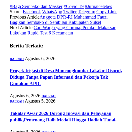
#Bagi Sembako dan Masker
#Covid-19
#Jurnalcelebes
Share.
Facebook
WhatsApp
Twitter
Telegram
Copy Link
Previous Article
Anggota DPR-RI Muhammad Fauzi
Bagikan Sembako di Sembilan Kabupaten Sulsel
Next Article
Cari Warga yang Corona, Pemkot Makassar
Lakukan Rapid Test 6 Kecamatan
Berita Terkait:
Agustus 6, 2026
DAERAH
Proyek Irigasi di Desa Moncongkomba Takalar Disorot,
Diduga Tanpa Papan Informasi dan Pekerja Tak
Gunakan APD.
Agustus 6, 2026
DAERAH
Agustus 5, 2026
DAERAH
Takalar Awar 2026 Dorong Inovasi dan Pelayanan
publik,Pemenang Raih Medali Hingga Hadiah Tunai.
Agustus 5, 2026