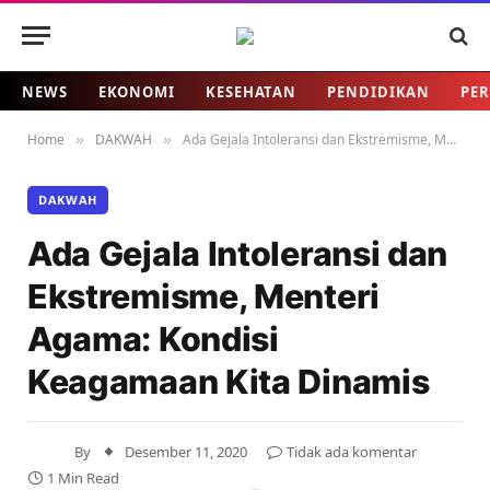
NEWS
EKONOMI
KESEHATAN
PENDIDIKAN
PER
Home
DAKWAH
Ada Gejala Intoleransi dan Ekstremisme, Menteri Agama: Kondisi Keagamaan Kita Dinamis
»
»
DAKWAH
Ada Gejala Intoleransi dan
Ekstremisme, Menteri
Agama: Kondisi
Keagamaan Kita Dinamis
By
Desember 11, 2020
Tidak ada komentar
1 Min Read