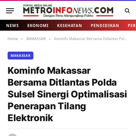
NEWS
EKONOMI
KESEHATAN
PENDIDIKAN
PER
Home
MAKASSAR
Kominfo Makassar Bersama Ditlantas Polda Sulsel Sinergi Optimalisasi Penerapan Tilang Elektronik
»
»
MAKASSAR
Kominfo Makassar
Bersama Ditlantas Polda
Sulsel Sinergi Optimalisasi
Penerapan Tilang
Elektronik