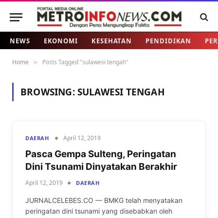
NEWS
EKONOMI
KESEHATAN
PENDIDIKAN
PER
Home
Posts Tagged "sulawesi tengah"
»
BROWSING:
SULAWESI TENGAH
April 12, 2019
DAERAH
Pasca Gempa Sulteng, Peringatan
Dini Tsunami Dinyatakan Berakhir
April 12, 2019
DAERAH
JURNALCELEBES.CO — BMKG telah menyatakan
peringatan dini tsunami yang disebabkan oleh