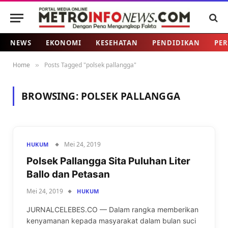
NEWS
EKONOMI
KESEHATAN
PENDIDIKAN
PER
Home
Posts Tagged "polsek pallangga"
»
BROWSING:
POLSEK PALLANGGA
Mei 24, 2019
HUKUM
Polsek Pallangga Sita Puluhan Liter
Ballo dan Petasan
Mei 24, 2019
HUKUM
JURNALCELEBES.CO — Dalam rangka memberikan
kenyamanan kepada masyarakat dalam bulan suci