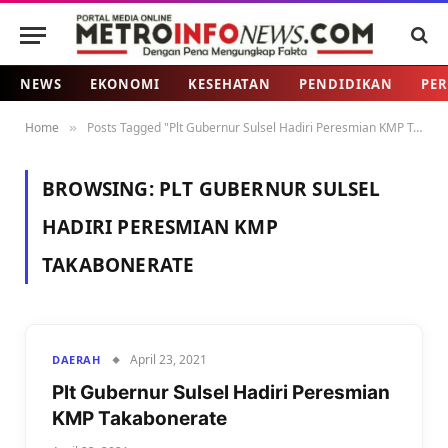
NEWS
EKONOMI
KESEHATAN
PENDIDIKAN
PER
Home
Posts Tagged "Plt Gubernur Sulsel Hadiri Peresmian KMP Takabonerate"
»
BROWSING:
PLT GUBERNUR SULSEL
HADIRI PERESMIAN KMP
TAKABONERATE
April 23, 2021
DAERAH
Plt Gubernur Sulsel Hadiri Peresmian
KMP Takabonerate