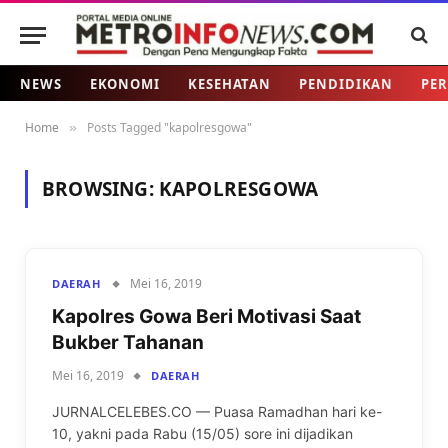
NEWS
EKONOMI
KESEHATAN
PENDIDIKAN
PER
Home
Posts Tagged "kapolresgowa"
»
BROWSING:
KAPOLRESGOWA
Mei 16, 2019
DAERAH
Kapolres Gowa Beri Motivasi Saat
Bukber Tahanan
Mei 16, 2019
DAERAH
JURNALCELEBES.CO — Puasa Ramadhan hari ke-
10, yakni pada Rabu (15/05) sore ini dijadikan