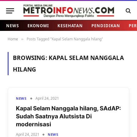
NEWS
EKONOMI
KESEHATAN
PENDIDIKAN
PER
Home
Posts Tagged "Kapal Selam Nanggala hilang"
»
BROWSING:
KAPAL SELAM NANGGALA
HILANG
April 24, 2021
NEWS
Kapal Selam Nanggala hilang, SAdAP:
Sudah Saatnya Alutsista Di
modernisasi
April 24, 2021
NEWS